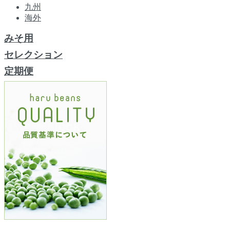
九州
海外
みそ用
セレクション
定期便