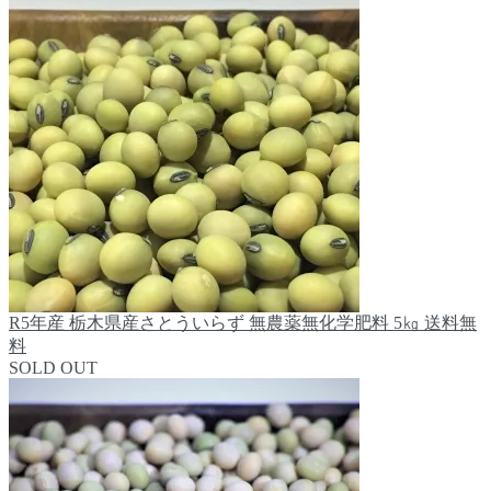
R5年産 栃木県産さとういらず 無農薬無化学肥料 5㎏ 送料無
料
SOLD OUT