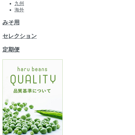
九州
海外
みそ用
セレクション
定期便