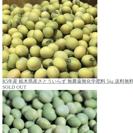
R5年産 栃木県産さとういらず 無農薬無化学肥料 5㎏ 送料無
SOLD OUT